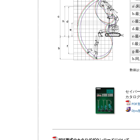
a'
b-
c-
d-
e-
f-
g-
h-
数値は
セイバーSK
カタロ
PDF
Djv