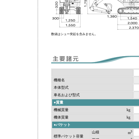
数値はシュー突起を含みません。
機種名
本体型式
車名および型式
●質量
機械質量
kg
機体質量
kg
●バケット
3
山積
m
標準バケット容量