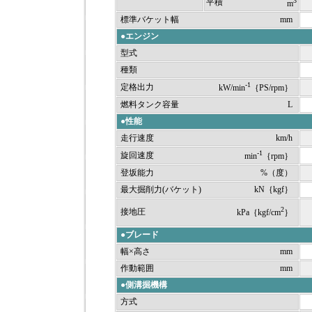
3
平積
m
標準バケット幅
mm
●エンジン
型式
種類
-1
定格出力
kW/min
｛PS/rpm｝
燃料タンク容量
L
●性能
走行速度
km/h
-1
旋回速度
min
｛rpm｝
登坂能力
%（度）
最大掘削力(バケット)
kN｛kgf｝
2
接地圧
kPa｛kgf/cm
｝
●ブレード
幅×高さ
mm
作動範囲
mm
●側溝掘機構
方式