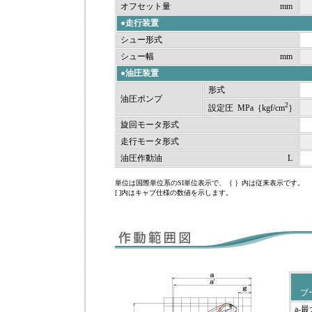
オフセット量
mm
●走行装置
シュー形式
シュー幅
mm
●油圧装置
形式
油圧ポンプ
2
設定圧 MPa｛kgf/cm
｝
旋回モータ形式
走行モータ形式
油圧作動油
L
単位は国際単位系のSI単位表示で、｛ ｝内は従来表示です。
[ ]内はキャブ仕様の数値を示します。
ブ
a-